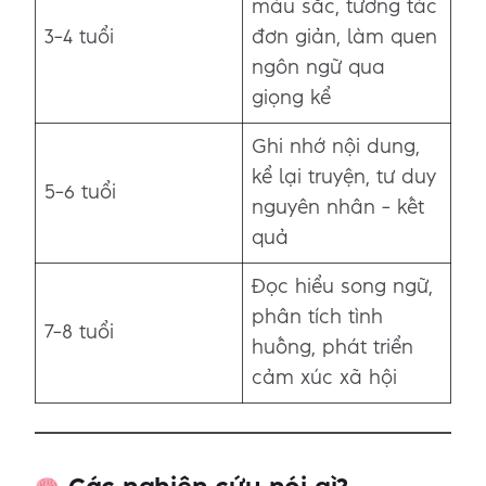
màu sắc, tương tác
3–4 tuổi
đơn giản, làm quen
ngôn ngữ qua
giọng kể
Ghi nhớ nội dung,
kể lại truyện, tư duy
5–6 tuổi
nguyên nhân – kết
quả
Đọc hiểu song ngữ,
phân tích tình
7–8 tuổi
huống, phát triển
cảm xúc xã hội