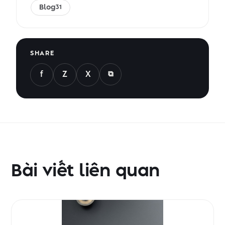
Blog
31
SHARE
⧉
f
Z
X
Bài viết liên quan