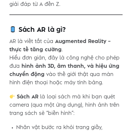
giải đáp từ A đến Z.
Sách AR là gì?
AR là viết tắt của
Augmented Reality –
thực tế tăng cường
.
Hiểu đơn giản, đây là công nghệ cho phép
đưa
hình ảnh 3D, âm thanh, và hiệu ứng
chuyển động
vào thế giới thật qua màn
hình điện thoại hoặc máy tính bảng.
Sách AR
là loại sách mà khi bạn quét
camera (qua một ứng dụng), hình ảnh trên
trang sách sẽ “biến hình”:
Nhân vật bước ra khỏi trang giấy,