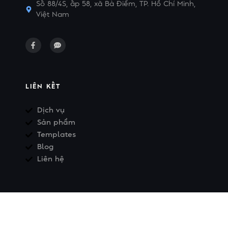
Số 88/4S, ấp 58, xã Bà Điểm, TP. Hồ Chí Minh,
Việt Nam
LIÊN KẾT
Dịch vụ
Sản phẩm
Templates
Blog
Liên hệ
© 2026 Công ty TNHH WECOAP · Số 88/4S, ấp 58, xã Bà
Điểm, TP. Hồ Chí Minh, Việt Nam