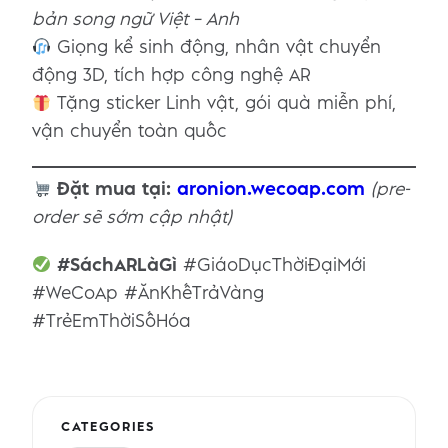
bản song ngữ Việt – Anh
Giọng kể sinh động, nhân vật chuyển
động 3D, tích hợp công nghệ AR
Tặng sticker Linh vật, gói quà miễn phí,
vận chuyển toàn quốc
Đặt mua tại:
aronion.wecoap.com
(pre-
order sẽ sớm cập nhật)
#SáchARLàGì
#GiáoDụcThờiĐạiMới
#WeCoAp #ĂnKhếTrảVàng
#TrẻEmThờiSốHóa
CATEGORIES