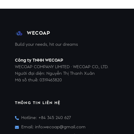
WECOAP
Build your needs, hit our dreams
Công ty TNHH WECOAP
WECOAP COMPANY LIMITED · WECOAP CO., LTD.
Người đại diện: Nguyễn Thị Thanh Xuân
Mã số thuế: 0319463820
THÔNG TIN LIÊN HỆ
Hotline: +84 345 240 627
Email: info.wecoap@gmail.com