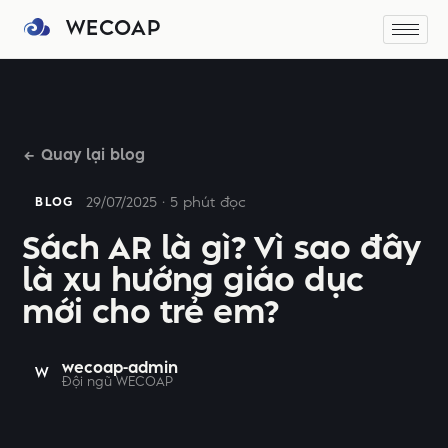
WECOAP
← Quay lại blog
29/07/2025 · 5 phút đọc
BLOG
Sách AR là gì? Vì sao đây
là xu hướng giáo dục
mới cho trẻ em?
wecoap-admin
W
Đội ngũ WECOAP