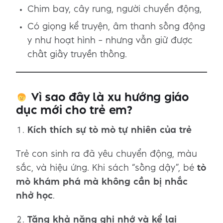
Chim bay, cây rung, người chuyển động,
Có giọng kể truyện, âm thanh sống động
y như hoạt hình – nhưng vẫn giữ được
chất giấy truyền thống.
Vì sao đây là xu hướng giáo
dục mới cho trẻ em?
Kích thích sự tò mò tự nhiên của trẻ
Trẻ con sinh ra đã yêu chuyển động, màu
sắc, và hiệu ứng. Khi sách “sống dậy”, bé
tò
mò khám phá mà không cần bị nhắc
nhở học
.
Tăng khả năng ghi nhớ và kể lại