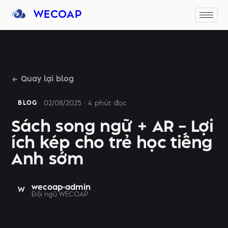
WECOAP
← Quay lại blog
02/08/2025 · 4 phút đọc
BLOG
Sách song ngữ + AR – Lợi
ích kép cho trẻ học tiếng
Anh sớm
wecoap-admin
W
Đội ngũ WECOAP