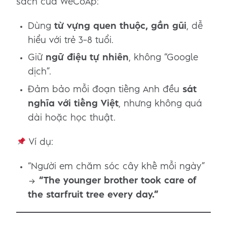
sách của WeCoAp:
Dùng
từ vựng quen thuộc, gần gũi
, dễ
hiểu với trẻ 3–8 tuổi.
Giữ
ngữ điệu tự nhiên
, không “Google
dịch”.
Đảm bảo mỗi đoạn tiếng Anh đều
sát
nghĩa với tiếng Việt
, nhưng không quá
dài hoặc học thuật.
Ví dụ:
“Người em chăm sóc cây khế mỗi ngày”
→
“The younger brother took care of
the starfruit tree every day.”