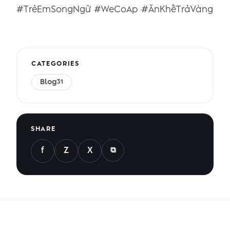
#TrẻEmSongNgữ #WeCoAp #ĂnKhếTrảVàng
CATEGORIES
Blog
31
SHARE
⧉
f
Z
X