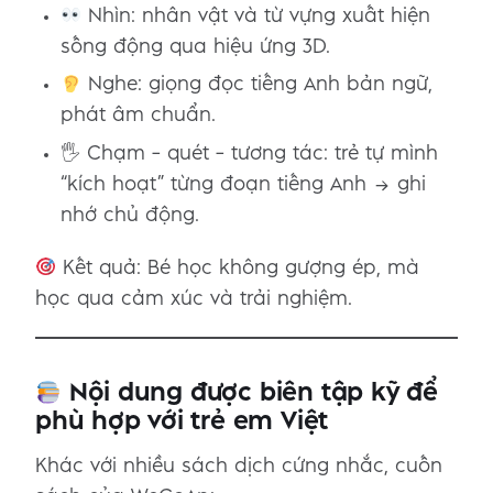
Nhìn: nhân vật và từ vựng xuất hiện
sống động qua hiệu ứng 3D.
Nghe: giọng đọc tiếng Anh bản ngữ,
phát âm chuẩn.
🖐️ Chạm – quét – tương tác: trẻ tự mình
“kích hoạt” từng đoạn tiếng Anh → ghi
nhớ chủ động.
Kết quả: Bé học không gượng ép, mà
học qua cảm xúc và trải nghiệm.
Nội dung được biên tập kỹ để
phù hợp với trẻ em Việt
Khác với nhiều sách dịch cứng nhắc, cuốn