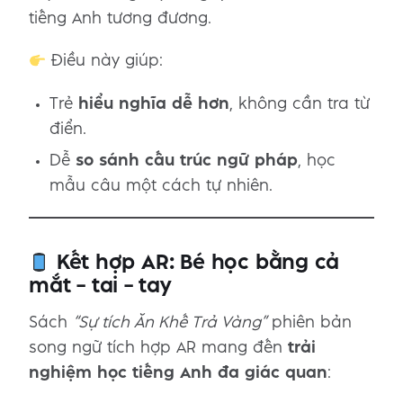
tiếng Anh tương đương.
Điều này giúp:
Trẻ
hiểu nghĩa dễ hơn
, không cần tra từ
điển.
Dễ
so sánh cấu trúc ngữ pháp
, học
mẫu câu một cách tự nhiên.
Kết hợp AR: Bé học bằng cả
mắt – tai – tay
Sách
“Sự tích Ăn Khế Trả Vàng”
phiên bản
song ngữ tích hợp AR mang đến
trải
nghiệm học tiếng Anh đa giác quan
: