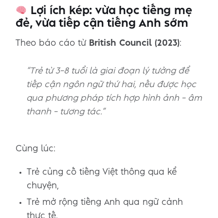
Lợi ích kép: vừa học tiếng mẹ
đẻ, vừa tiếp cận tiếng Anh sớm
Theo báo cáo từ
British Council (2023)
:
“Trẻ từ 3–8 tuổi là giai đoạn lý tưởng để
tiếp cận ngôn ngữ thứ hai, nếu được học
qua phương pháp tích hợp hình ảnh – âm
thanh – tương tác.”
Cùng lúc:
Trẻ củng cố tiếng Việt thông qua kể
chuyện,
Trẻ mở rộng tiếng Anh qua ngữ cảnh
thực tế.