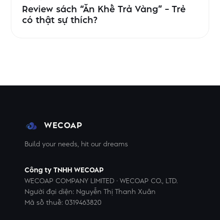
Review sách “Ăn Khế Trả Vàng” – Trẻ
có thật sự thích?
WECOAP
Build your needs, hit our dreams
Công ty TNHH WECOAP
WECOAP COMPANY LIMITED · WECOAP CO., LTD.
Người đại diện: Nguyễn Thị Thanh Xuân
Mã số thuế: 0319463820