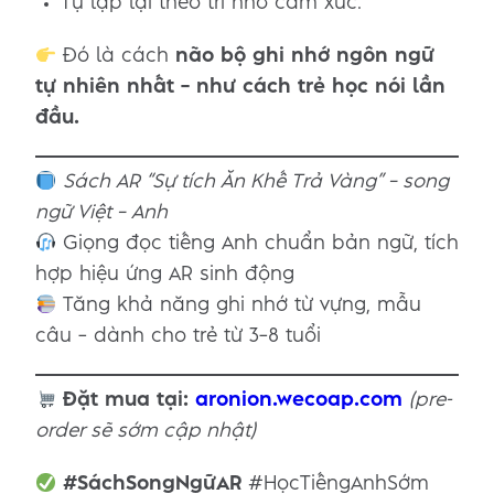
Tự lặp lại theo trí nhớ cảm xúc.
Đó là cách
não bộ ghi nhớ ngôn ngữ
tự nhiên nhất – như cách trẻ học nói lần
đầu.
Sách AR “Sự tích Ăn Khế Trả Vàng” – song
ngữ Việt – Anh
Giọng đọc tiếng Anh chuẩn bản ngữ, tích
hợp hiệu ứng AR sinh động
Tăng khả năng ghi nhớ từ vựng, mẫu
câu – dành cho trẻ từ 3–8 tuổi
Đặt mua tại:
aronion.wecoap.com
(pre-
order sẽ sớm cập nhật)
#SáchSongNgữAR
#HọcTiếngAnhSớm