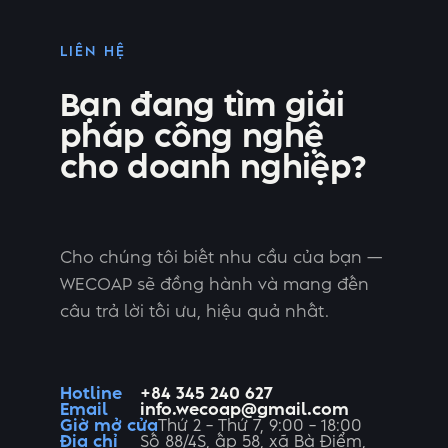
LIÊN HỆ
Bạn đang tìm giải
pháp công nghệ
cho doanh nghiệp?
Cho chúng tôi biết nhu cầu của bạn —
WECOAP sẽ đồng hành và mang đến
câu trả lời tối ưu, hiệu quả nhất.
Hotline
+84 345 240 627
Email
info.wecoap@gmail.com
Giờ mở cửa
Thứ 2 – Thứ 7, 9:00 – 18:00
Địa chỉ
Số 88/4S, ấp 58, xã Bà Điểm,